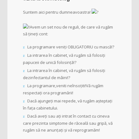
Suntem aici pentru dumneavoastra!
Avem un set nou de reguli, de care vă rugăm
să țineți cont:
La programare veniți OBLIGATORIU cu mască!?
La intrarea în cabinet, vă rugăm să folosiți
papuceii de unică folosință!?
La intrarea în cabinet, vă rugăm să folosiți
dezinfectantul de mâini!?
La programare,veniti neînsoțiti!Vă rugăm
respectați ora programării!
Dacă ajungeți mai repede, vă rugăm așteptați
în fața cabinetului.
Dacă aveți sau ați intrat în contact cu cineva
care prezinta simptome de răceală sau gripă, vă
rugăm să ne anunțați și vă reprogramăm!