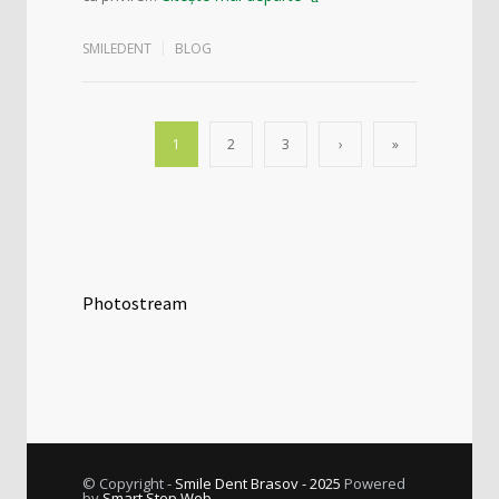
SMILEDENT
BLOG
1
2
3
›
»
Photostream
© Copyright -
Smile Dent Brasov - 2025
Powered
by
Smart Step Web