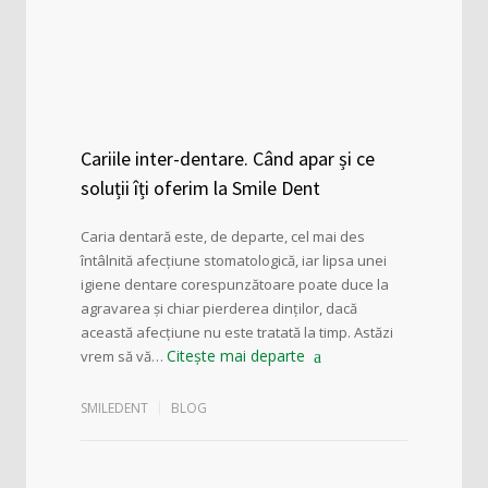
Cariile inter-dentare. Când apar și ce
soluții îți oferim la Smile Dent
Caria dentară este, de departe, cel mai des
întâlnită afecțiune stomatologică, iar lipsa unei
igiene dentare corespunzătoare poate duce la
agravarea și chiar pierderea dinților, dacă
această afecțiune nu este tratată la timp. Astăzi
Citește mai departe
vrem să vă…
SMILEDENT
BLOG